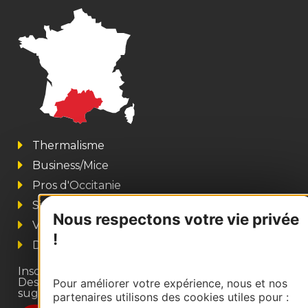
Thermalisme
Business/Mice
Pros d'Occitanie
Site presse et d'influence
Nous respectons votre vie privée
Voyagistes
!
Destination Sport
Inscrivez-vous à la lettre d'information
Destination Occitanie pour recevoir des
Pour améliorer votre expérience, nous et nos
suggestions de séjours, de visites et de sorties.
partenaires utilisons des cookies utiles pour :