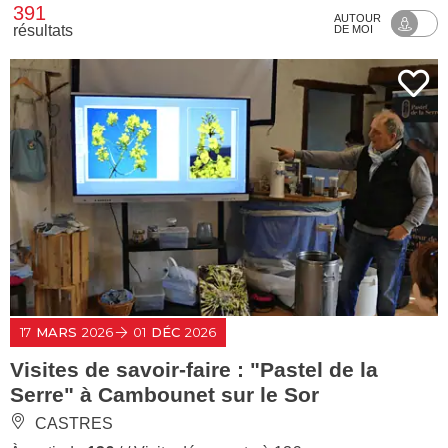
391
AUTOUR
résultats
DE MOI
17
MARS
2026
01
DÉC
2026
Visites de savoir-faire : "Pastel de la
Serre" à Cambounet sur le Sor
CASTRES