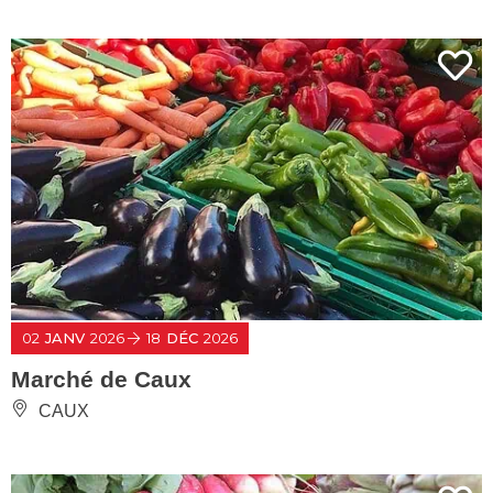
02
JANV
2026
18
DÉC
2026
Marché de Caux
CAUX