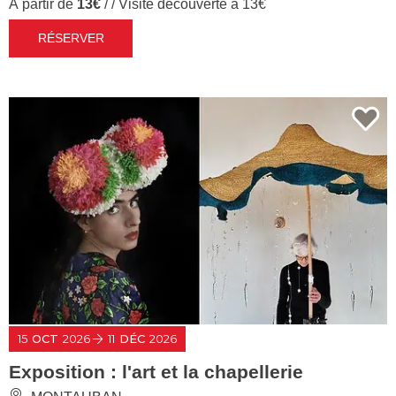
À partir de
13€
/ / Visite découverte à 13€
RÉSERVER
15
OCT
2026
11
DÉC
2026
Exposition : l'art et la chapellerie