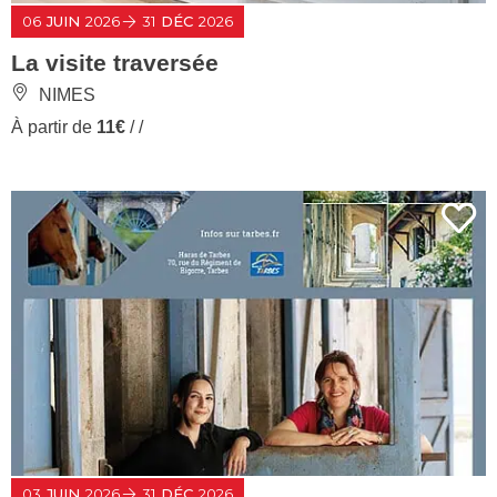
06
JUIN
2026
31
DÉC
2026
La visite traversée
NIMES
À partir de
11€
/ /
03
JUIN
2026
31
DÉC
2026