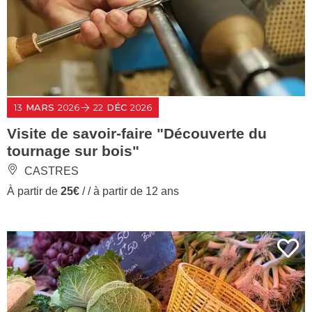
13
MARS
2026
22
DÉC
2026
Visite de savoir-faire "Découverte du
tournage sur bois"
CASTRES
À partir de
25€
/ / à partir de 12 ans