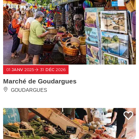
01
JANV
2025
31
DÉC
2026
Marché de Goudargues
GOUDARGUES