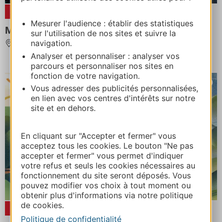
31
MARS
2026
31
DÉC
2026
Mesurer l'audience : établir des statistiques
Marché hebdomadaire de Rodez
sur l'utilisation de nos sites et suivre la
navigation.
RODEZ
Analyser et personnaliser : analyser vos
parcours et personnaliser nos sites en
fonction de votre navigation.
Vous adresser des publicités personnalisées,
en lien avec vos centres d'intérêts sur notre
site et en dehors.
En cliquant sur "Accepter et fermer" vous
acceptez tous les cookies. Le bouton "Ne pas
accepter et fermer" vous permet d'indiquer
votre refus et seuls les cookies nécessaires au
fonctionnement du site seront déposés. Vous
pouvez modifier vos choix à tout moment ou
obtenir plus d'informations via notre politique
de cookies.
06
MARS
2026
31
DÉC
2026
Politique de confidentialité