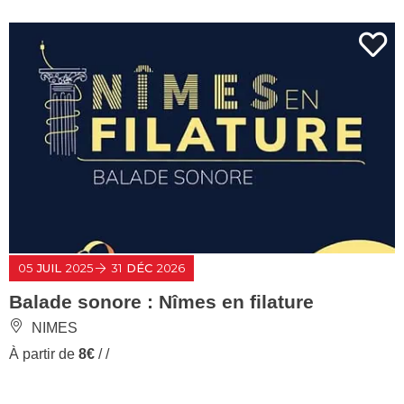
05
JUIL
2025
31
DÉC
2026
Balade sonore : Nîmes en filature
NIMES
À partir de
8€
/ /