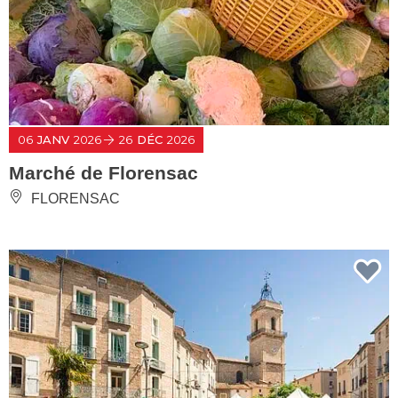
06
JANV
2026
26
DÉC
2026
Marché de Florensac
FLORENSAC