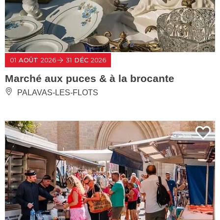
01
AOÛT
2026
31
DÉC
2026
Marché aux puces & à la brocante
PALAVAS-LES-FLOTS