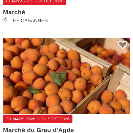
01
JANV
2025
27
DÉC
2026
Marché
LES CABANNES
30
MARS
2026
30
SEPT
2026
Marché du Grau d'Agde