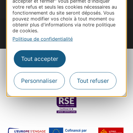
accepter et fermer" vous permet d'indiquer
Je m'abonne
votre refus et seuls les cookies nécessaires au
fonctionnement du site seront déposés. Vous
pouvez modifier vos choix à tout moment ou
obtenir plus d'informations via notre politique
de cookies.
Politique de confidentialité
#VoyageOccitanie
Tout accepter
Personnaliser
Tout refuser
Plan du site
Mentions et informations