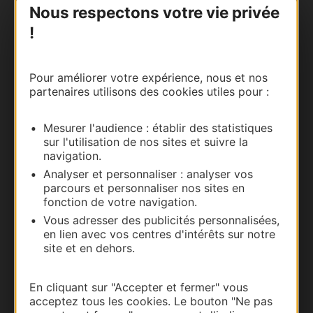
Nous respectons votre vie privée
!
Pour améliorer votre expérience, nous et nos
partenaires utilisons des cookies utiles pour :
Mesurer l'audience : établir des statistiques
Thermalisme
sur l'utilisation de nos sites et suivre la
navigation.
Business/Mice
Analyser et personnaliser : analyser vos
Pros d'Occitanie
parcours et personnaliser nos sites en
Site presse et d'influence
fonction de votre navigation.
Voyagistes
Vous adresser des publicités personnalisées,
en lien avec vos centres d'intérêts sur notre
Destination Sport
site et en dehors.
Inscrivez-vous à la lettre d'information
Destination Occitanie pour recevoir des
En cliquant sur "Accepter et fermer" vous
suggestions de séjours, de visites et de sorties.
acceptez tous les cookies. Le bouton "Ne pas