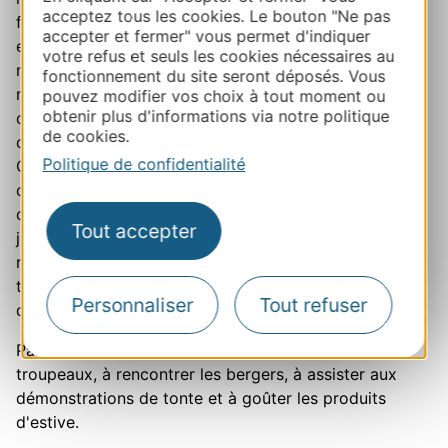
acceptez tous les cookies. Le bouton "Ne pas
fleurs et de colliers décorés, qui montent vers les
accepter et fermer" vous permet d'indiquer
estives clôturées du haut plateau, à plus de 900
votre refus et seuls les cookies nécessaires au
mètres d'altitude.
Dans les Pyrénées ariégeoises
, en
fonctionnement du site seront déposés. Vous
mai et en juin, brebis tarasconnaises, vaches et
pouvez modifier vos choix à tout moment ou
obtenir plus d'informations via notre politique
chevaux de Mérens gagnent les montagnes ouvertes,
de cookies.
où les troupeaux pâturent en liberté. Les vallées du
Politique de confidentialité
Couserans, de Bethmale ou du Biros y consacrent
chacune leur fête.
Dans le Lot
, en avril, les brebis
caussenardes aux yeux cerclés de noir marchent cinq
Tout accepter
jours durant entre Rocamadour et Luzech, où elles
rouvrent des terrains embroussaillés : une
transhumance qui sert aussi à limiter le risque
Personnaliser
Tout refuser
d'incendie.
Partout, le public est invité à marcher avec les
troupeaux, à rencontrer les bergers, à assister aux
démonstrations de tonte et à goûter les produits
d'estive.