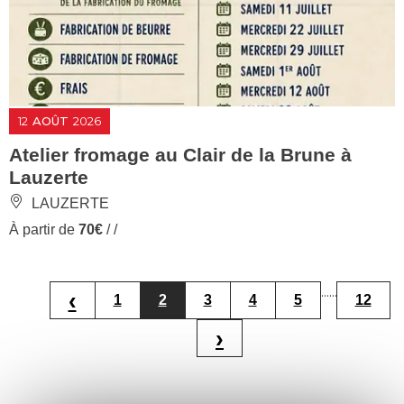
12
AOÛT
2026
Atelier fromage au Clair de la Brune à
Lauzerte
LAUZERTE
À partir de
70€
/ /
...
...
‹
1
2
3
4
5
12
›