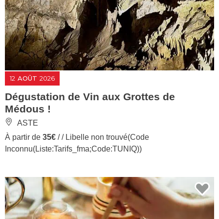
12
AOÛT
2026
Dégustation de Vin aux Grottes de
Médous !
ASTE
À partir de
35€
/ / Libelle non trouvé(Code
Inconnu(Liste:Tarifs_fma;Code:TUNIQ))