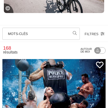
The 2018 Trek Madone pic by ©kramon
MOTS-CLÉS
FILTRES
168
AUTOUR
résultats
DE MOI