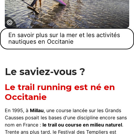
Pratique du sport de glisse Wing foil / Wing
En savoir plus sur la mer et les activités
surf dans la Lagune de Gruissan
nautiques en Occitanie
Le saviez-vous ?
Le trail running est né en
Occitanie
En 1995, à
Millau
, une course lancée sur les Grands
Causses posait les bases d'une discipline encore sans
nom en France :
le trail ou course en milieu naturel
.
Trente ans plus tard, le Festival des Templiers est