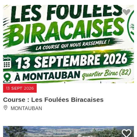
13
SEPT
2026
Course : Les Foulées Biracaises
MONTAUBAN