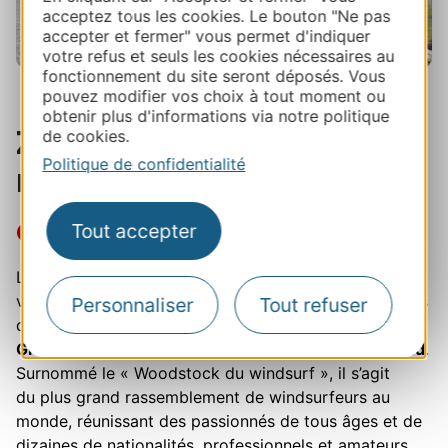
acceptez tous les cookies. Le bouton "Ne pas
accepter et fermer" vous permet d'indiquer
votre refus et seuls les cookies nécessaires au
fonctionnement du site seront déposés. Vous
pouvez modifier vos choix à tout moment ou
obtenir plus d'informations via notre politique
Zoom sur le littoral
de cookies.
Politique de confidentialité
méditerranéen
Capitale de la glisse
Tout accepter
La côte audoise est balayée par la Tramontane, un
vent fort et régulier qui en fait l'un des meilleurs spots
Personnaliser
Tout refuser
de glisse d'Europe. C'est là, sur la plage des Chalets à
Gruissan
, que se tient chaque printemps le
Défi Wind
.
Surnommé le « Woodstock du windsurf », il s’agit
du plus grand rassemblement de windsurfeurs au
monde, réunissant des passionnés de tous âges et de
dizaines de nationalités, professionnels et amateurs,