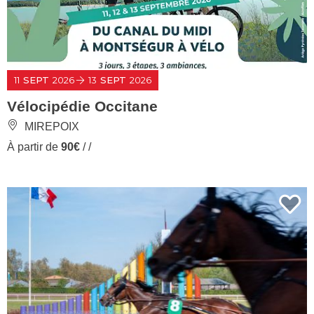
11
SEPT
2026
13
SEPT
2026
Vélocipédie Occitane
MIREPOIX
À partir de
90€
/ /