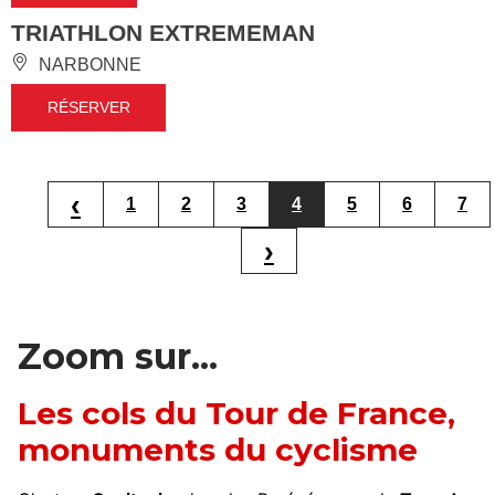
TRIATHLON EXTREMEMAN
NARBONNE
RÉSERVER
‹
1
2
3
4
5
6
7
›
Zoom sur...
Les cols du Tour de France,
monuments du cyclisme