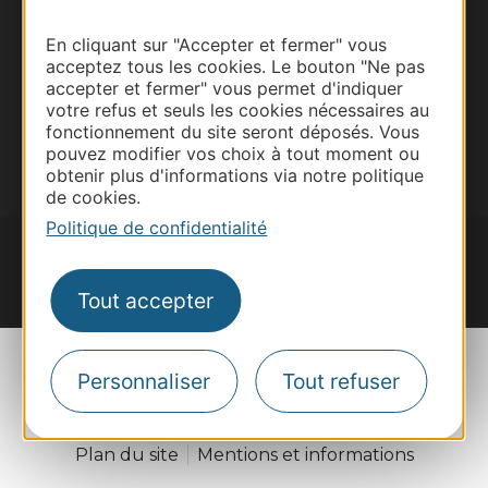
Voyagistes
Destination Sport
En cliquant sur "Accepter et fermer" vous
acceptez tous les cookies. Le bouton "Ne pas
Inscrivez-vous à la lettre d'information
accepter et fermer" vous permet d'indiquer
Destination Occitanie pour recevoir des
votre refus et seuls les cookies nécessaires au
suggestions de séjours, de visites et de sorties.
fonctionnement du site seront déposés. Vous
Je m'abonne
pouvez modifier vos choix à tout moment ou
obtenir plus d'informations via notre politique
de cookies.
Politique de confidentialité
Tout accepter
#VoyageOccitanie
Personnaliser
Tout refuser
Plan du site
Mentions et informations