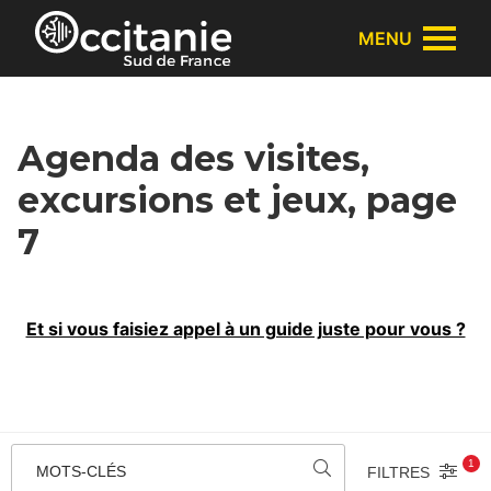
Panneau de gestion des cookies
MENU
Agenda des visites,
excursions et jeux, page
7
Et si vous faisiez appel à un guide juste pour vous ?
1
MOTS-CLÉS
FILTRES