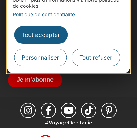
Thermalisme
de cookies.
Business/Mice
Politique de confidentialité
Pros d'Occitanie
Site presse et d'influence
Tout accepter
Voyagistes
Destination Sport
Personnaliser
Tout refuser
Inscrivez-vous à la lettre d'information
Destination Occitanie pour recevoir des
suggestions de séjours, de visites et de sorties.
Je m'abonne
#VoyageOccitanie