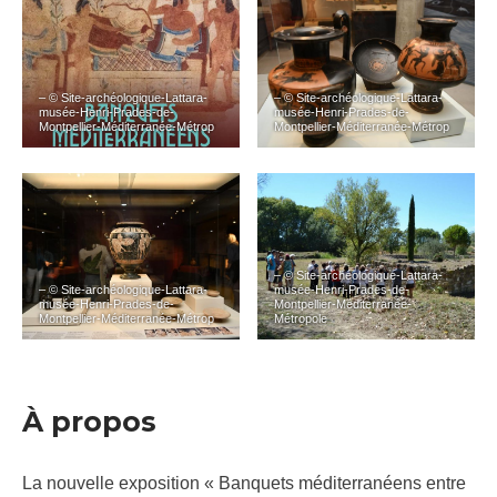
– © Site-archéologique-Lattara-
– © Site-archéologique-Lattara-
musée-Henri-Prades-de-
musée-Henri-Prades-de-
Montpellier-Méditerranée-Métrop
Montpellier-Méditerranée-Métrop
– © Site-archéologique-Lattara-
– © Site-archéologique-Lattara-
musée-Henri-Prades-de-
musée-Henri-Prades-de-
Montpellier-Méditerranée-
Montpellier-Méditerranée-Métrop
Métropole
À propos
La nouvelle exposition « Banquets méditerranéens entre