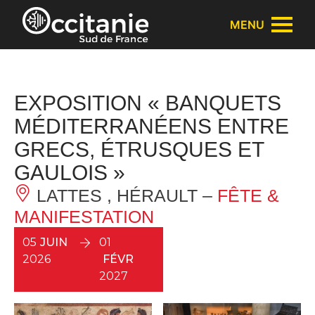
Panneau de gestion des cookies
MENU
EXPOSITION « BANQUETS
MÉDITERRANÉENS ENTRE
GRECS, ÉTRUSQUES ET
GAULOIS »
LATTES , HÉRAULT –
FÊTE &
MANIFESTATION
05
JUIN
01
2026
FÉVR
2027