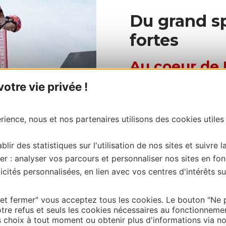
Du grand s
fortes
Au coeur de 
tre vie privée !
Ici, tout le monde fait «
(environ 500 000 chaque 
riders venus des 4 coin
ience, nous et nos partenaires utilisons des cookies utiles
Occitanie Sud de France
de l’admiration.
blir des statistiques sur l'utilisation de nos sites et suivre l
Vous découvrirez de vérit
er : analyser vos parcours et personnaliser nos sites en fon
valoir leur suprématie, et
cités personnalisées, en lien avec vos centres d'intérêts su
bmx, wakeboard, freesty
 et fermer" vous acceptez tous les cookies. Le bouton "Ne 
tre refus et seuls les cookies nécessaires au fonctionneme
choix à tout moment ou obtenir plus d'informations via not