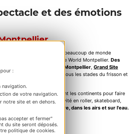
pectacle et des émotions
Montpellier
 waow ! »
. Et il y a en général beaucoup de monde
année) pour assister au Fise World Montpellier.
Des
s du monde se retrouvent à Montpellier
,
Grand Site
 pour :
, pour vous faire passer par tous les stades du frisson et
a navigation.
ables athlètes, qui parcourent les continents pour faire
ction de votre navigation.
 qui défient les lois de la gravité en roller, skateboard,
r notre site et en dehors.
le motocross,
le tout sur terre, dans les airs et sur l'eau.
pas accepter et fermer"
nt du site seront déposés.
re politique de cookies.