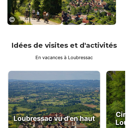
Loubressac,
Vallée de la
Dordogne
Idées de visites et d'activités
En vacances à Loubressac
Cir
Loubressac vu d'en haut
Lou