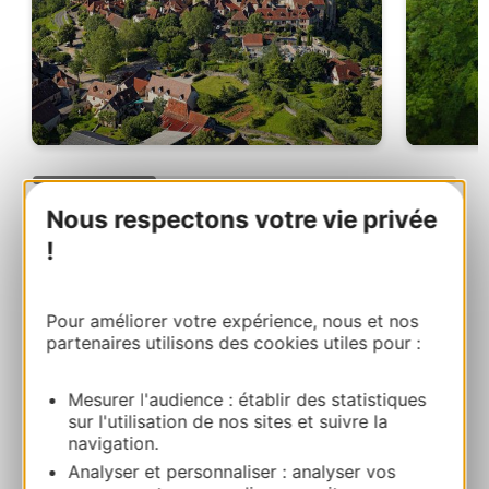
Nous respectons votre vie privée
!
Nos suggestions
Pour améliorer votre expérience, nous et nos
partenaires utilisons des cookies utiles pour :
Trouvez et réservez votre hébergement à
Loubressac ou dans ses environs proches.
Mesurer l'audience : établir des statistiques
sur l'utilisation de nos sites et suivre la
navigation.
Analyser et personnaliser : analyser vos