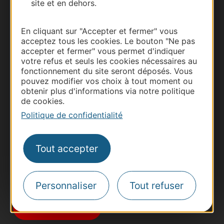
site et en dehors.
En cliquant sur "Accepter et fermer" vous
acceptez tous les cookies. Le bouton "Ne pas
accepter et fermer" vous permet d'indiquer
votre refus et seuls les cookies nécessaires au
fonctionnement du site seront déposés. Vous
Thermalisme
pouvez modifier vos choix à tout moment ou
obtenir plus d'informations via notre politique
Business/Mice
de cookies.
Pros d'Occitanie
Politique de confidentialité
Site presse et d'influence
Voyagistes
Tout accepter
Destination Sport
Inscrivez-vous à la lettre d'information
Destination Occitanie pour recevoir des
Personnaliser
Tout refuser
suggestions de séjours, de visites et de sorties.
Je m'abonne