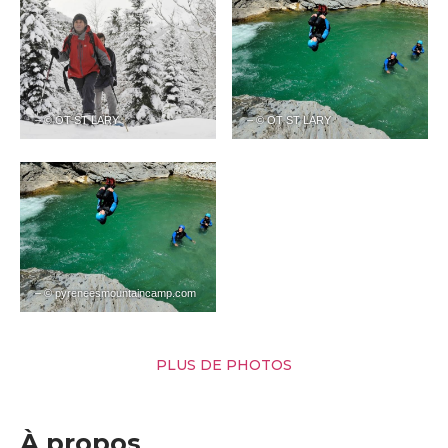
– © OT ST LARY
– © OT ST LARY
– © pyreneesmountaincamp.com
PLUS DE PHOTOS
À propos