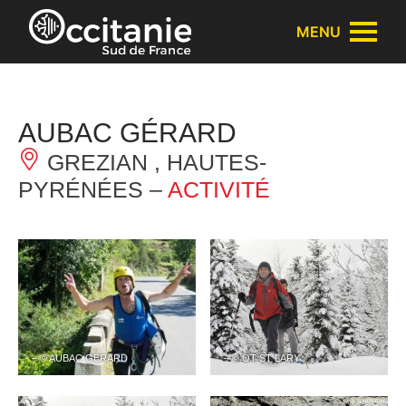
Panneau de gestion des cookies
MENU
AUBAC GÉRARD
GREZIAN , HAUTES-
PYRÉNÉES –
ACTIVITÉ
– © AUBAC GERARD
– © OT ST LARY