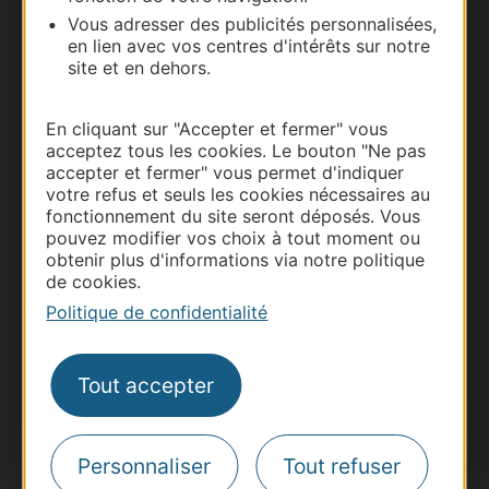
Vous adresser des publicités personnalisées,
en lien avec vos centres d'intérêts sur notre
site et en dehors.
En cliquant sur "Accepter et fermer" vous
acceptez tous les cookies. Le bouton "Ne pas
accepter et fermer" vous permet d'indiquer
votre refus et seuls les cookies nécessaires au
fonctionnement du site seront déposés. Vous
pouvez modifier vos choix à tout moment ou
Thermalisme
obtenir plus d'informations via notre politique
Business/Mice
de cookies.
Pros d'Occitanie
Politique de confidentialité
Site presse et d'influence
Voyagistes
Tout accepter
Destination Sport
Inscrivez-vous à la lettre d'information
Destination Occitanie pour recevoir des
Personnaliser
Tout refuser
suggestions de séjours, de visites et de sorties.