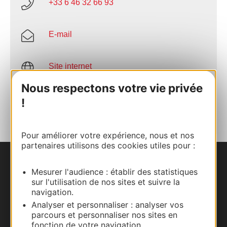
+33 6 46 32 66 93
E-mail
Site internet
Nous respectons votre vie privée
AJOUTER
!
AU CARNET
Pour améliorer votre expérience, nous et nos
partenaires utilisons des cookies utiles pour :
Nous contacter
Mesurer l'audience : établir des statistiques
sur l'utilisation de nos sites et suivre la
Carte interactive
navigation.
Analyser et personnaliser : analyser vos
parcours et personnaliser nos sites en
Documentation
fonction de votre navigation.