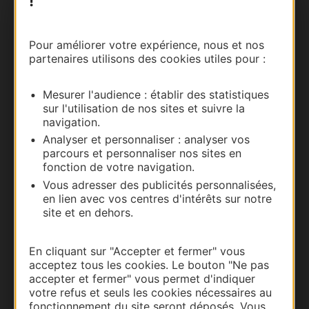
!
Nous contacter
Carte interactive
Pour améliorer votre expérience, nous et nos
partenaires utilisons des cookies utiles pour :
Documentation
Mesurer l'audience : établir des statistiques
sur l'utilisation de nos sites et suivre la
navigation.
Analyser et personnaliser : analyser vos
parcours et personnaliser nos sites en
fonction de votre navigation.
Vous adresser des publicités personnalisées,
en lien avec vos centres d'intérêts sur notre
site et en dehors.
Thermalisme
En cliquant sur "Accepter et fermer" vous
Business/Mice
acceptez tous les cookies. Le bouton "Ne pas
Pros d'Occitanie
accepter et fermer" vous permet d'indiquer
votre refus et seuls les cookies nécessaires au
Site presse et d'influence
fonctionnement du site seront déposés. Vous