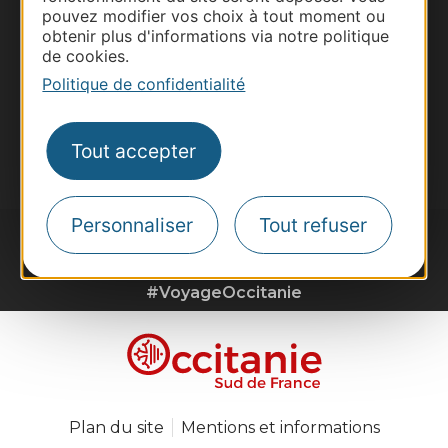
Voyagistes
pouvez modifier vos choix à tout moment ou
obtenir plus d'informations via notre politique
Destination Sport
de cookies.
Inscrivez-vous à la lettre d'information
Politique de confidentialité
Destination Occitanie pour recevoir des
suggestions de séjours, de visites et de sorties.
Tout accepter
Je m'abonne
Personnaliser
Tout refuser
#VoyageOccitanie
Plan du site
Mentions et informations