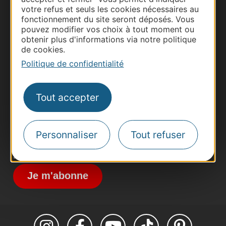
votre refus et seuls les cookies nécessaires au
fonctionnement du site seront déposés. Vous
pouvez modifier vos choix à tout moment ou
obtenir plus d'informations via notre politique
Thermalisme
de cookies.
Business/Mice
Politique de confidentialité
Pros d'Occitanie
Site presse et d'influence
Tout accepter
Voyagistes
Destination Sport
Personnaliser
Tout refuser
Inscrivez-vous à la lettre d'information
Destination Occitanie pour recevoir des
suggestions de séjours, de visites et de sorties.
Je m'abonne