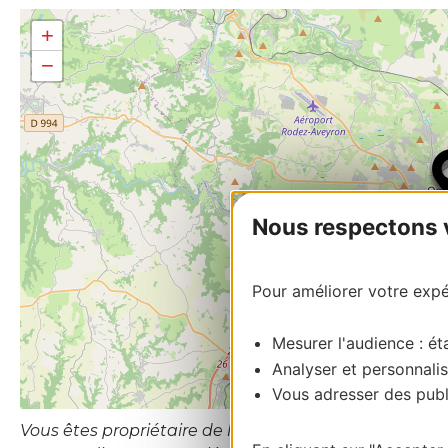
+
−
Nous respectons vo
Pour améliorer votre expér
Mesurer l'audience : éta
Analyser et personnalis
Vous adresser des publi
Vous êtes propriétaire de l’établissement ou le gesti