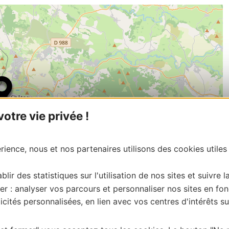
tre vie privée !
ience, nous et nos partenaires utilisons des cookies utiles
blir des statistiques sur l'utilisation de nos sites et suivre l
er : analyser vos parcours et personnaliser nos sites en fon
cités personnalisées, en lien avec vos centres d'intérêts su
| Map data ©
Leaflet
OpenStreetMap contributors
onnaire de cette activité?