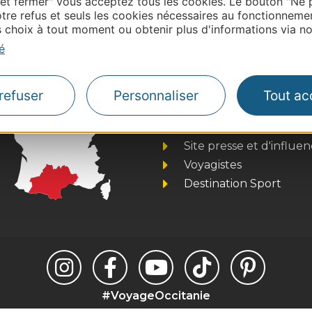
 et fermer" vous acceptez tous les cookies. Le bouton "Ne 
contacter OFFICE DE TOURISME DE RODEZ
tre refus et seuls les cookies nécessaires au fonctionneme
choix à tout moment ou obtenir plus d'informations via not
é
Thermalisme
refuser
Personnaliser
Tout ac
Business/Mice
Pros d'Occitanie
Site presse et d'influe
Voyagistes
Destination Sport
#VoyageOccitanie