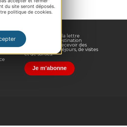
pas accepter et fermer"
nt du site seront déposés.
re politique de cookies.
Inscrivez-vous à la lettre
cepter
d'information Destination
Occitanie pour recevoir des
suggestions de séjours, de visites
et de sorties.
nce
Je m'abonne