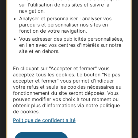
sur l'utilisation de nos sites et suivre la
navigation.
Documentation
Analyser et personnaliser : analyser vos
parcours et personnaliser nos sites en
fonction de votre navigation.
Vous adresser des publicités personnalisées,
en lien avec vos centres d'intérêts sur notre
site et en dehors.
En cliquant sur "Accepter et fermer" vous
acceptez tous les cookies. Le bouton "Ne pas
accepter et fermer" vous permet d'indiquer
votre refus et seuls les cookies nécessaires au
Thermalisme
fonctionnement du site seront déposés. Vous
Business/Mice
pouvez modifier vos choix à tout moment ou
obtenir plus d'informations via notre politique
Pros d'Occitanie
de cookies.
Site presse et d'influence
Politique de confidentialité
Voyagistes
Destination Sport