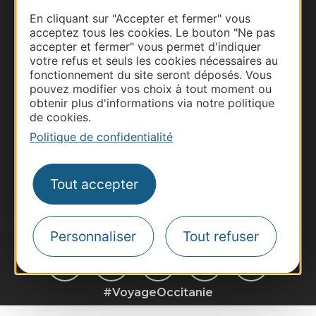
Thermalisme
En cliquant sur "Accepter et fermer" vous
acceptez tous les cookies. Le bouton "Ne pas
Business/Mice
accepter et fermer" vous permet d'indiquer
Pros d'Occitanie
votre refus et seuls les cookies nécessaires au
fonctionnement du site seront déposés. Vous
Site presse et d'influence
pouvez modifier vos choix à tout moment ou
Voyagistes
obtenir plus d'informations via notre politique
Destination Sport
de cookies.
Politique de confidentialité
Inscrivez-vous à la lettre d'information
Destination Occitanie pour recevoir des
suggestions de séjours, de visites et de sorties.
Tout accepter
Je m'abonne
Personnaliser
Tout refuser
#VoyageOccitanie