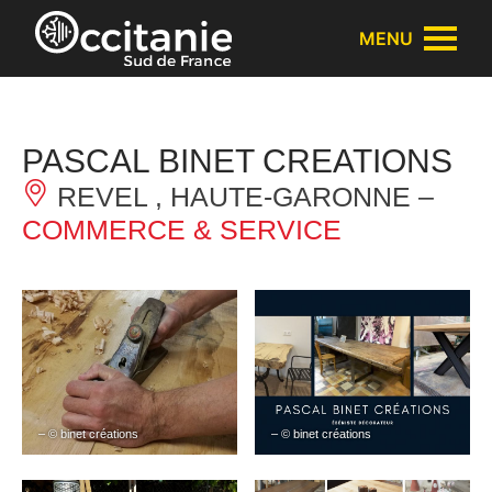
Panneau de gestion des cookies
MENU
PASCAL BINET CREATIONS
REVEL , HAUTE-GARONNE –
COMMERCE & SERVICE
– © binet créations
– © binet créations