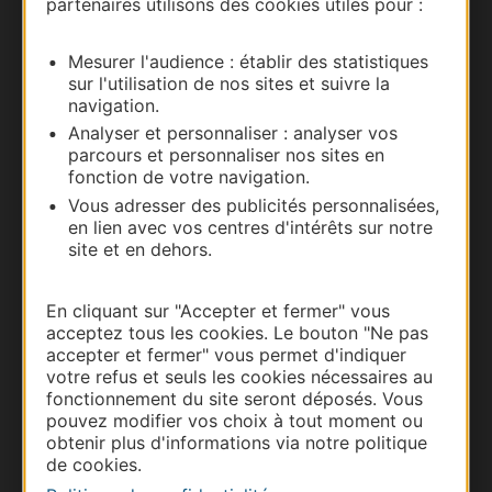
partenaires utilisons des cookies utiles pour :
Carte interactive
Mesurer l'audience : établir des statistiques
Documentation
sur l'utilisation de nos sites et suivre la
navigation.
Analyser et personnaliser : analyser vos
parcours et personnaliser nos sites en
fonction de votre navigation.
Vous adresser des publicités personnalisées,
en lien avec vos centres d'intérêts sur notre
site et en dehors.
En cliquant sur "Accepter et fermer" vous
acceptez tous les cookies. Le bouton "Ne pas
Thermalisme
accepter et fermer" vous permet d'indiquer
Business/Mice
votre refus et seuls les cookies nécessaires au
fonctionnement du site seront déposés. Vous
Pros d'Occitanie
pouvez modifier vos choix à tout moment ou
Site presse et d'influence
obtenir plus d'informations via notre politique
Voyagistes
de cookies.