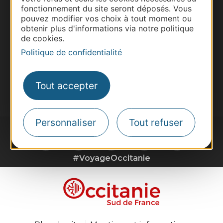
Site presse et d'influence
fonctionnement du site seront déposés. Vous
Voyagistes
pouvez modifier vos choix à tout moment ou
obtenir plus d'informations via notre politique
Destination Sport
de cookies.
Inscrivez-vous à la lettre d'information
Politique de confidentialité
Destination Occitanie pour recevoir des
suggestions de séjours, de visites et de sorties.
Tout accepter
Je m'abonne
Personnaliser
Tout refuser
#VoyageOccitanie