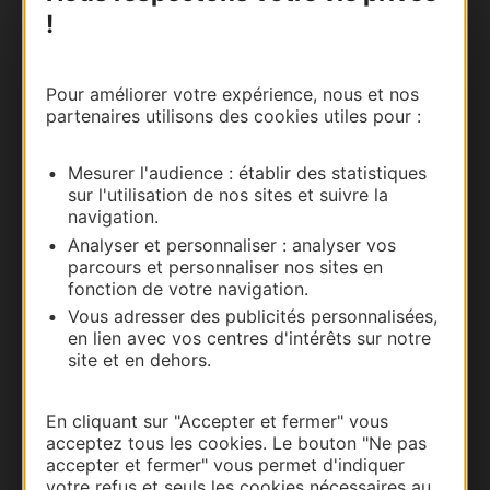
!
Nous contacter
Carte interactive
Pour améliorer votre expérience, nous et nos
partenaires utilisons des cookies utiles pour :
Documentation
Mesurer l'audience : établir des statistiques
sur l'utilisation de nos sites et suivre la
navigation.
Analyser et personnaliser : analyser vos
parcours et personnaliser nos sites en
fonction de votre navigation.
Vous adresser des publicités personnalisées,
en lien avec vos centres d'intérêts sur notre
site et en dehors.
Thermalisme
En cliquant sur "Accepter et fermer" vous
Business/Mice
acceptez tous les cookies. Le bouton "Ne pas
accepter et fermer" vous permet d'indiquer
Pros d'Occitanie
votre refus et seuls les cookies nécessaires au