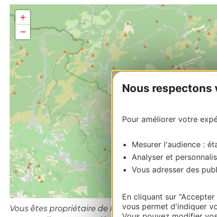
+
−
Nous respectons vo
Pour améliorer votre expér
Mesurer l'audience : éta
Analyser et personnalis
Vous adresser des publi
En cliquant sur "Accepter
vous permet d'indiquer vo
Vous êtes propriétaire de l’établissement ou le gesti
Vous pouvez modifier vos 