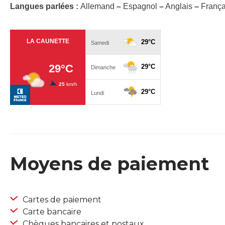
Langues parlées :
Allemand
–
Espagnol
–
Anglais
–
França
Moyens de paiement
Cartes de paiement
Carte bancaire
Chèques bancaires et postaux