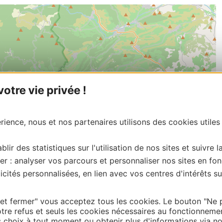
tre vie privée !
ience, nous et nos partenaires utilisons des cookies utiles
blir des statistiques sur l'utilisation de nos sites et suivre l
er : analyser vos parcours et personnaliser nos sites en fon
cités personnalisées, en lien avec vos centres d'intérêts su
| Map data ©
Leaflet
OpenStreetMap contributors
 et fermer" vous acceptez tous les cookies. Le bouton "Ne 
tre refus et seuls les cookies nécessaires au fonctionneme
onnaire de cette activité?
choix à tout moment ou obtenir plus d'informations via not