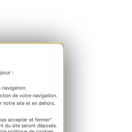
 pour :
a navigation.
ction de votre navigation.
r notre site et en dehors.
pas accepter et fermer"
nt du site seront déposés.
re politique de cookies.