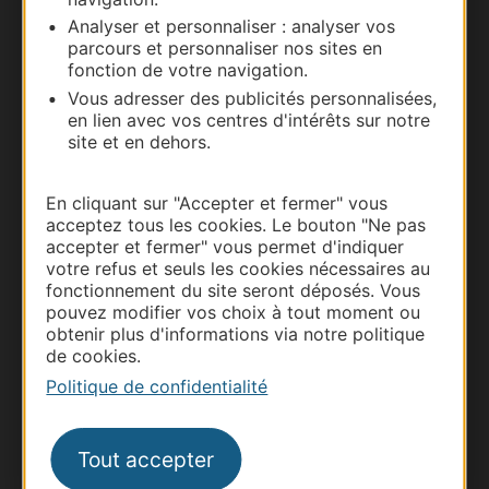
Analyser et personnaliser : analyser vos
parcours et personnaliser nos sites en
fonction de votre navigation.
Vous adresser des publicités personnalisées,
en lien avec vos centres d'intérêts sur notre
site et en dehors.
En cliquant sur "Accepter et fermer" vous
Thermalisme
acceptez tous les cookies. Le bouton "Ne pas
accepter et fermer" vous permet d'indiquer
Business/Mice
votre refus et seuls les cookies nécessaires au
Pros d'Occitanie
fonctionnement du site seront déposés. Vous
Site presse et d'influence
pouvez modifier vos choix à tout moment ou
obtenir plus d'informations via notre politique
Voyagistes
de cookies.
Destination Sport
Politique de confidentialité
Inscrivez-vous à la lettre d'information
Destination Occitanie pour recevoir des
suggestions de séjours, de visites et de sorties.
Tout accepter