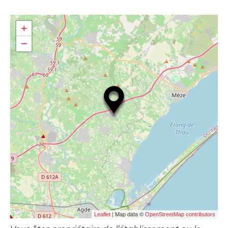
+
−
| Map data ©
Leaflet
OpenStreetMap contributors