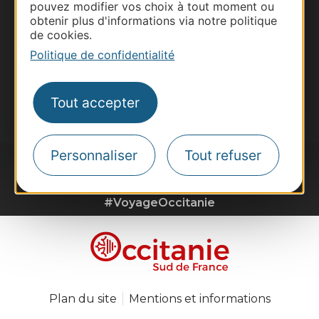
Voyagistes
pouvez modifier vos choix à tout moment ou
obtenir plus d'informations via notre politique
Destination Sport
de cookies.
Inscrivez-vous à la lettre d'information
Politique de confidentialité
Destination Occitanie pour recevoir des
suggestions de séjours, de visites et de sorties.
Tout accepter
Je m'abonne
Personnaliser
Tout refuser
#VoyageOccitanie
Plan du site
Mentions et informations