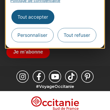
Politique de confidentialité
Pros d'Occitanie
Site presse et d'influence
Tout accepter
Voyagistes
Destination Sport
Inscrivez-vous à la lettre d'information
Personnaliser
Tout refuser
Destination Occitanie pour recevoir des
suggestions de séjours, de visites et de sorties.
Je m'abonne
#VoyageOccitanie