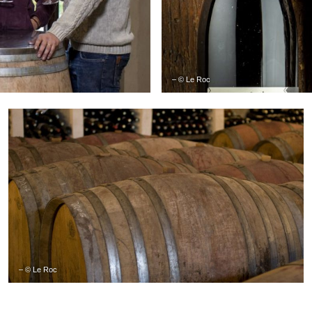
– © Le Roc
– © Le Roc