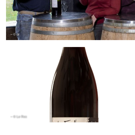
– © dr
– © Le Roc