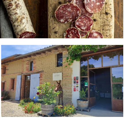
– © dr