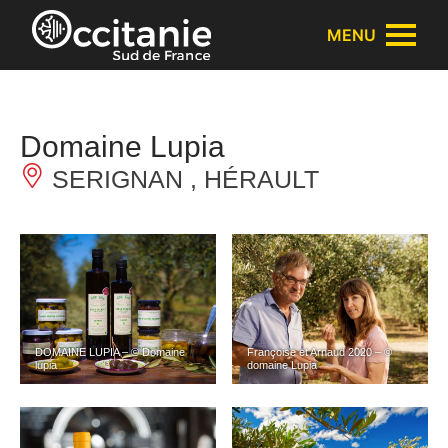
Panneau de gestion des cookies
MENU
Domaine Lupia
SERIGNAN , HÉRAULT
DOMAINE LUPIA – © Domaine
Françoise et Arnaud 2020 – ©
lupia
domaine Lupia