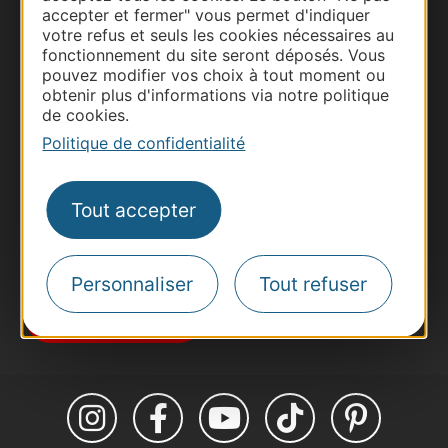
accepter et fermer" vous permet d'indiquer
votre refus et seuls les cookies nécessaires au
fonctionnement du site seront déposés. Vous
Thermalisme
pouvez modifier vos choix à tout moment ou
Business/Mice
obtenir plus d'informations via notre politique
de cookies.
Pros d'Occitanie
Politique de confidentialité
Site presse et d'influence
Voyagistes
Destination Sport
Tout accepter
Inscrivez-vous à la lettre d'information
Destination Occitanie pour recevoir des
suggestions de séjours, de visites et de sorties.
Personnaliser
Tout refuser
Je m'abonne