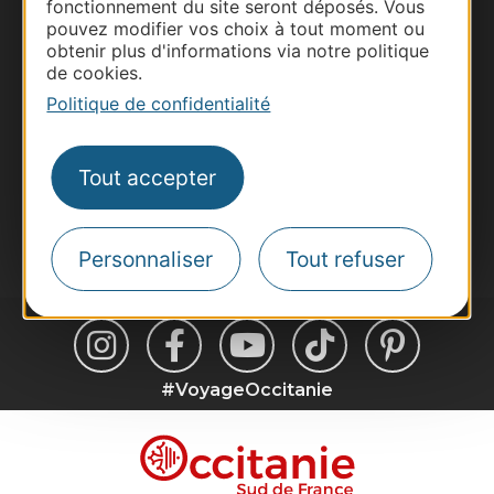
fonctionnement du site seront déposés. Vous
Pros d'Occitanie
pouvez modifier vos choix à tout moment ou
Site presse et d'influence
obtenir plus d'informations via notre politique
de cookies.
Voyagistes
Politique de confidentialité
Destination Sport
Inscrivez-vous à la lettre d'information
Destination Occitanie pour recevoir des
Tout accepter
suggestions de séjours, de visites et de sorties.
Je m'abonne
Personnaliser
Tout refuser
#VoyageOccitanie