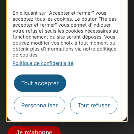
En cliquant sur "Accepter et fermer" vous
acceptez tous les cookies. Le bouton "Ne pas
accepter et fermer" vous permet d'indiquer
votre refus et seuls les cookies nécessaires au
fonctionnement du site seront déposés. Vous
pouvez modifier vos choix à tout moment ou
obtenir plus d'informations via notre politique
de cookies.
Thermalisme
Politique de confidentialité
Business/Mice
Pros d'Occitanie
Site presse et d'influence
Tout accepter
Voyagistes
Destination Sport
Personnaliser
Tout refuser
Inscrivez-vous à la lettre d'information
Destination Occitanie pour recevoir des
suggestions de séjours, de visites et de sorties.
Je m'abonne