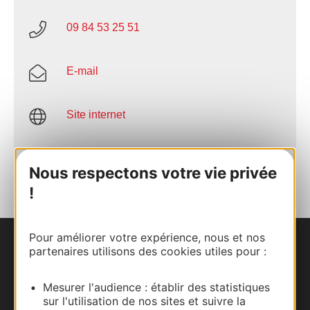
09 84 53 25 51
E-mail
Site internet
AJOUTER
AU CARNET
Nous respectons votre vie privée
!
Pour améliorer votre expérience, nous et nos
partenaires utilisons des cookies utiles pour :
Nous contacter
Carte interactive
Mesurer l'audience : établir des statistiques
sur l'utilisation de nos sites et suivre la