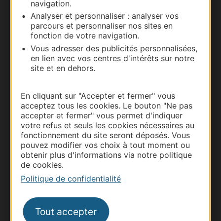
navigation.
Documentation
Analyser et personnaliser : analyser vos
parcours et personnaliser nos sites en
fonction de votre navigation.
Vous adresser des publicités personnalisées,
en lien avec vos centres d'intérêts sur notre
site et en dehors.
En cliquant sur "Accepter et fermer" vous
acceptez tous les cookies. Le bouton "Ne pas
accepter et fermer" vous permet d'indiquer
votre refus et seuls les cookies nécessaires au
Thermalisme
fonctionnement du site seront déposés. Vous
Business/Mice
pouvez modifier vos choix à tout moment ou
obtenir plus d'informations via notre politique
Pros d'Occitanie
de cookies.
Site presse et d'influence
Politique de confidentialité
Voyagistes
Destination Sport
Tout accepter
Inscrivez-vous à la lettre d'information