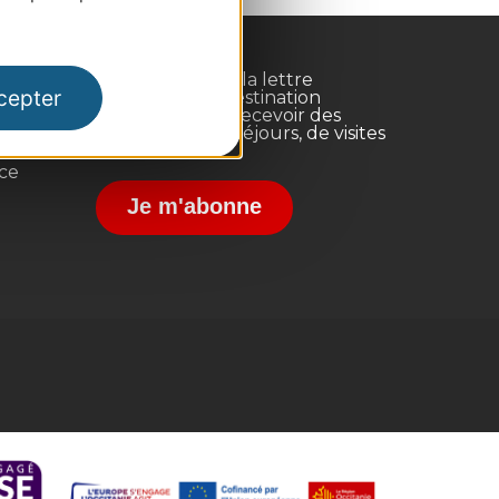
Inscrivez-vous à la lettre
cepter
d'information Destination
Occitanie pour recevoir des
suggestions de séjours, de visites
et de sorties.
nce
Je m'abonne