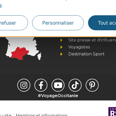
é
Thermalisme
refuser
Personnaliser
Tout ac
Business/Mice
Pros d'Occitanie
Site presse et d'influe
Voyagistes
Destination Sport
#VoyageOccitanie
u site
Mentions et informations