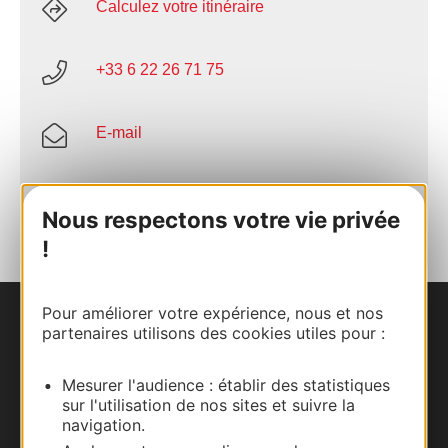
Calculez votre itinéraire
+33 6 22 26 71 75
E-mail
AJOUTER
AU CARNET
Nous respectons votre vie privée
!
Pour améliorer votre expérience, nous et nos
Nous contacter
partenaires utilisons des cookies utiles pour :
Carte interactive
Mesurer l'audience : établir des statistiques
sur l'utilisation de nos sites et suivre la
navigation.
Documentation