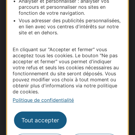
Analyser et personnaliser : analyser vos
parcours et personnaliser nos sites en
fonction de votre navigation.
Vous adresser des publicités personnalisées,
en lien avec vos centres d'intérêts sur notre
site et en dehors.
En cliquant sur "Accepter et fermer" vous
acceptez tous les cookies. Le bouton "Ne pas
accepter et fermer" vous permet d'indiquer
Thermalisme
votre refus et seuls les cookies nécessaires au
fonctionnement du site seront déposés. Vous
Business/Mice
pouvez modifier vos choix à tout moment ou
Pros d'Occitanie
obtenir plus d'informations via notre politique
de cookies.
Site presse et d'influence
Politique de confidentialité
Voyagistes
Destination Sport
Tout accepter
Inscrivez-vous à la lettre d'information
Destination Occitanie pour recevoir des
suggestions de séjours, de visites et de sorties.