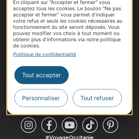
En cliquant sur "Accepter et fermer" vous
acceptez tous les cookies. Le bouton "Ne pas
accepter et fermer" vous permet d'indiquer
Thermalisme
votre refus et seuls les cookies nécessaires au
Business/Mice
fonctionnement du site seront déposés. Vous
Pros d'Occitanie
pouvez modifier vos choix à tout moment ou
obtenir plus d'informations via notre politique
Site presse et d'influence
de cookies.
Voyagistes
Politique de confidentialité
Destination Sport
Inscrivez-vous à la lettre d'information
Tout accepter
Destination Occitanie pour recevoir des
suggestions de séjours, de visites et de sorties.
Je m'abonne
Personnaliser
Tout refuser
#VoyageOccitanie