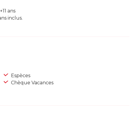
 +11 ans
ans inclus.
Espèces
Chèque Vacances