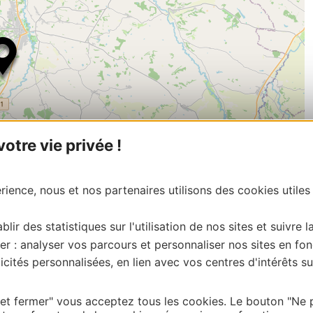
tre vie privée !
ience, nous et nos partenaires utilisons des cookies utiles
| Map data ©
Leaflet
OpenStreetMap contributors
blir des statistiques sur l'utilisation de nos sites et suivre l
onnaire de cette activité?
er : analyser vos parcours et personnaliser nos sites en fon
e du Gers, merci de vous connecter à votre espace
cités personnalisées, en lien avec vos centres d'intérêts su
 labellisé) pour toute mise à jour en ligne (photos,
tion Gers – centredoc@tourisme-gers.com
 et fermer" vous acceptez tous les cookies. Le bouton "Ne 