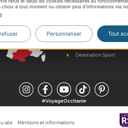
tre refus et seuls les cookies nécessaires au fonctionneme
choix à tout moment ou obtenir plus d'informations via not
é
Thermalisme
Business/Mice
Pros d'Occitanie
refuser
Personnaliser
Tout ac
Site presse et d'influe
Voyagistes
Destination Sport
#VoyageOccitanie
u site
Mentions et informations