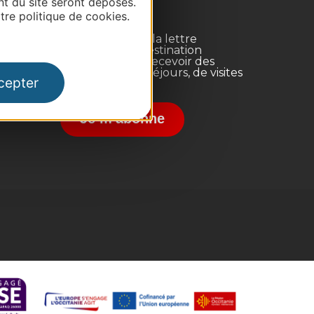
nt du site seront déposés.
re politique de cookies.
Inscrivez-vous à la lettre
d'information Destination
Occitanie pour recevoir des
suggestions de séjours, de visites
cepter
et de sorties.
nce
Je m'abonne