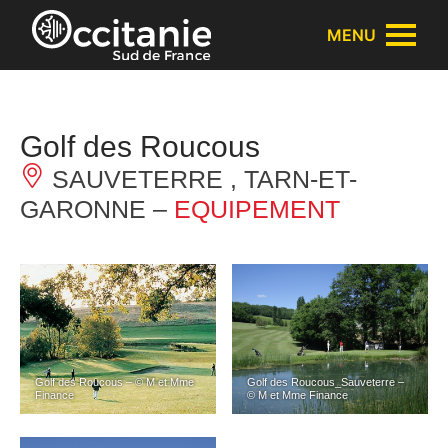
Panneau de gestion des cookies
MENU
Golf des Roucous
SAUVETERRE , TARN-ET-
GARONNE –
EQUIPEMENT
Golf des Roucous – © M et Mme
Golf des Roucous_Sauveterre –
Finance
© M et Mme Finance