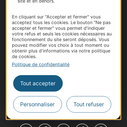
site et en dehors.
En cliquant sur "Accepter et fermer" vous
acceptez tous les cookies. Le bouton "Ne pas
accepter et fermer" vous permet d'indiquer
Thermalisme
votre refus et seuls les cookies nécessaires au
Business/Mice
fonctionnement du site seront déposés. Vous
pouvez modifier vos choix à tout moment ou
Pros d'Occitanie
obtenir plus d'informations via notre politique
Site presse et d'influence
de cookies.
Voyagistes
Politique de confidentialité
Destination Sport
Inscrivez-vous à la lettre d'information
Tout accepter
Destination Occitanie pour recevoir des
suggestions de séjours, de visites et de sorties.
Je m'abonne
Personnaliser
Tout refuser