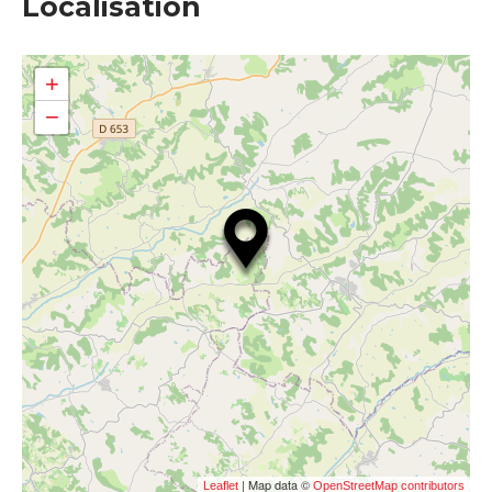
Localisation
+
−
| Map data ©
Leaflet
OpenStreetMap contributors