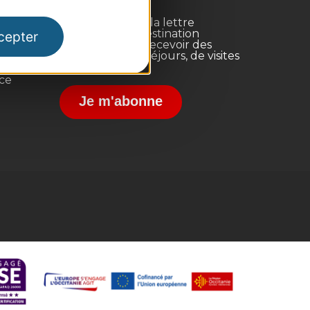
Inscrivez-vous à la lettre
d'information Destination
cepter
Occitanie pour recevoir des
suggestions de séjours, de visites
et de sorties.
nce
Je m'abonne