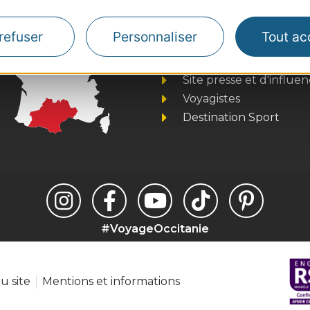
Thermalisme
refuser
Personnaliser
Tout ac
Business/Mice
Pros d'Occitanie
Site presse et d'influe
Voyagistes
Destination Sport
#VoyageOccitanie
u site
Mentions et informations