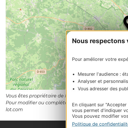
Nous respectons vo
Pour améliorer votre expér
Mesurer l'audience : éta
Analyser et personnalis
Vous adresser des publi
Vous êtes propriétaire de l’établissement ou le gesti
Pour modifier ou compléter cette fiche, merci de con
En cliquant sur "Accepter
lot.com
vous permet d'indiquer vo
Vous pouvez modifier vos 
Politique de confidentialit