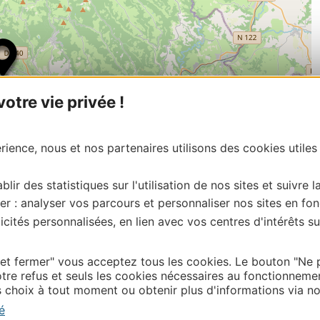
tre vie privée !
ience, nous et nos partenaires utilisons des cookies utiles
blir des statistiques sur l'utilisation de nos sites et suivre l
er : analyser vos parcours et personnaliser nos sites en fon
| Map data ©
cités personnalisées, en lien avec vos centres d'intérêts su
Leaflet
OpenStreetMap contributors
onnaire de cette activité?
tacter Lot Tourisme en écrivant à vit@tourisme –
 et fermer" vous acceptez tous les cookies. Le bouton "Ne 
tre refus et seuls les cookies nécessaires au fonctionneme
choix à tout moment ou obtenir plus d'informations via not
é