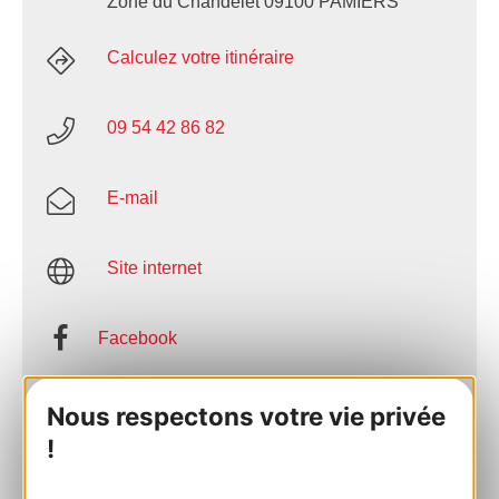
Zone du Chandelet 09100 PAMIERS
Calculez votre itinéraire
09 54 42 86 82
E-mail
Site internet
Facebook
AJOUTER
Nous respectons votre vie privée
AU CARNET
!