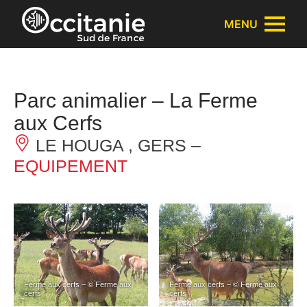
Panneau de gestion des cookies
MENU
Parc animalier – La Ferme
aux Cerfs
LE HOUGA , GERS –
EQUIPEMENT
Ferme aux cerfs – © Ferme aux
Ferme aux cerfs – © Ferme aux
cerfs
cerfs