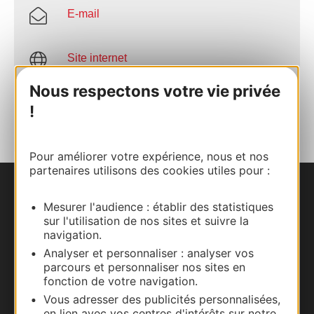
E-mail
Site internet
Nous respectons votre vie privée
AJOUTER
!
AU CARNET
Pour améliorer votre expérience, nous et nos
partenaires utilisons des cookies utiles pour :
Nous contacter
Mesurer l'audience : établir des statistiques
sur l'utilisation de nos sites et suivre la
Carte interactive
navigation.
Analyser et personnaliser : analyser vos
Documentation
parcours et personnaliser nos sites en
fonction de votre navigation.
Vous adresser des publicités personnalisées,
en lien avec vos centres d'intérêts sur notre