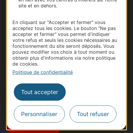
site et en dehors.
En cliquant sur "Accepter et fermer" vous
acceptez tous les cookies. Le bouton "Ne pas
accepter et fermer" vous permet d'indiquer
votre refus et seuls les cookies nécessaires au
fonctionnement du site seront déposés. Vous
Thermalisme
pouvez modifier vos choix à tout moment ou
obtenir plus d'informations via notre politique
Business/Mice
de cookies.
Pros d'Occitanie
Politique de confidentialité
Site presse et d'influence
Voyagistes
Tout accepter
Destination Sport
Inscrivez-vous à la lettre d'information
Destination Occitanie pour recevoir des
Personnaliser
Tout refuser
suggestions de séjours, de visites et de sorties.
Je m'abonne