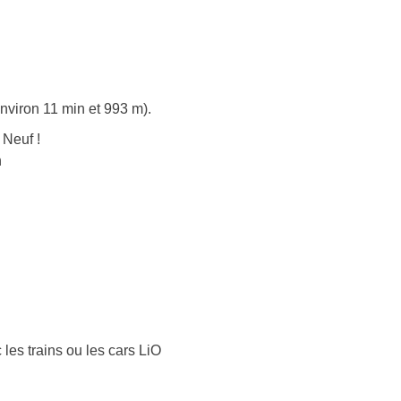
nviron 11 min et 993 m).
 Neuf !
n
 les trains ou les cars LiO