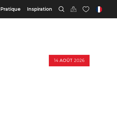
Pratique
Inspiration
fr
14
AOÛT
2026