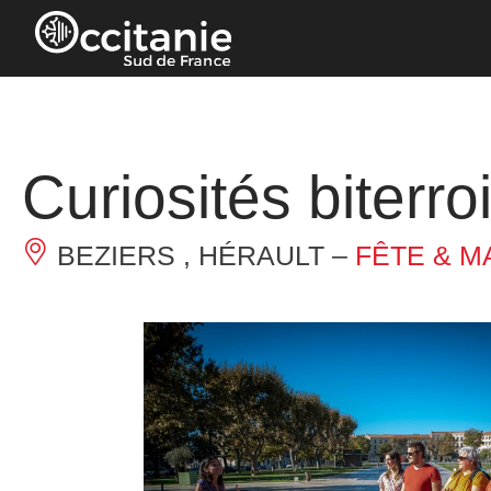
Panneau de gestion des cookies
Curiosités biterro
BEZIERS , HÉRAULT –
FÊTE & M