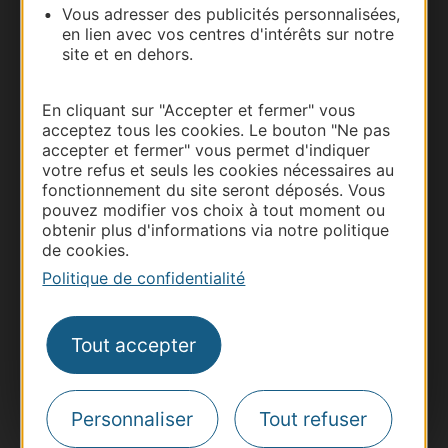
Vous adresser des publicités personnalisées,
en lien avec vos centres d'intérêts sur notre
site et en dehors.
En cliquant sur "Accepter et fermer" vous
acceptez tous les cookies. Le bouton "Ne pas
accepter et fermer" vous permet d'indiquer
Thermalisme
votre refus et seuls les cookies nécessaires au
fonctionnement du site seront déposés. Vous
Business/Mice
pouvez modifier vos choix à tout moment ou
Pros d'Occitanie
obtenir plus d'informations via notre politique
Site presse et d'influence
de cookies.
Politique de confidentialité
Voyagistes
Destination Sport
Tout accepter
Inscrivez-vous à la lettre d'information
Destination Occitanie pour recevoir des
suggestions de séjours, de visites et de sorties.
Je m'abonne
Personnaliser
Tout refuser