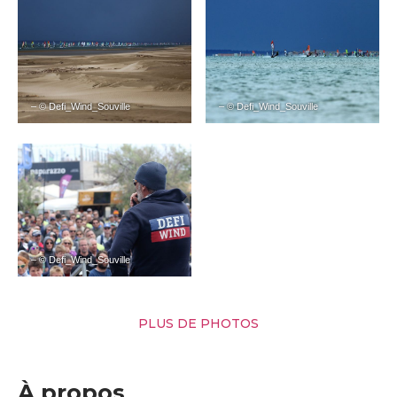
– © Defi_Wind_Souville
– © Defi_Wind_Souville
– © Defi_Wind_Souville
PLUS DE PHOTOS
À propos