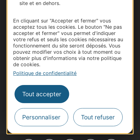
site et en dehors.
En cliquant sur "Accepter et fermer" vous
acceptez tous les cookies. Le bouton "Ne pas
accepter et fermer" vous permet d'indiquer
Thermalisme
votre refus et seuls les cookies nécessaires au
Business/Mice
fonctionnement du site seront déposés. Vous
pouvez modifier vos choix à tout moment ou
Pros d'Occitanie
obtenir plus d'informations via notre politique
Site presse et d'influence
de cookies.
Voyagistes
Politique de confidentialité
Destination Sport
Inscrivez-vous à la lettre d'information
Tout accepter
Destination Occitanie pour recevoir des
suggestions de séjours, de visites et de sorties.
Je m'abonne
Personnaliser
Tout refuser