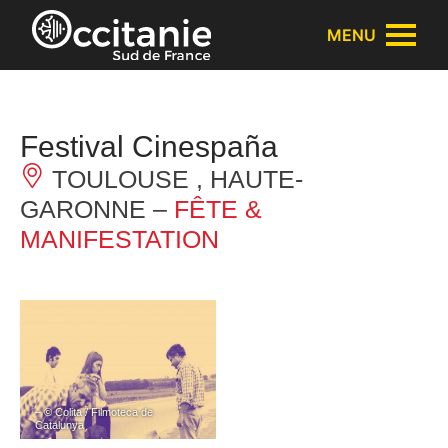
Panneau de gestion des cookies
MENU
Festival Cinespaña
TOULOUSE , HAUTE-
GARONNE –
FÊTE &
MANIFESTATION
– © Colita / Filmoteca de
Catalunya