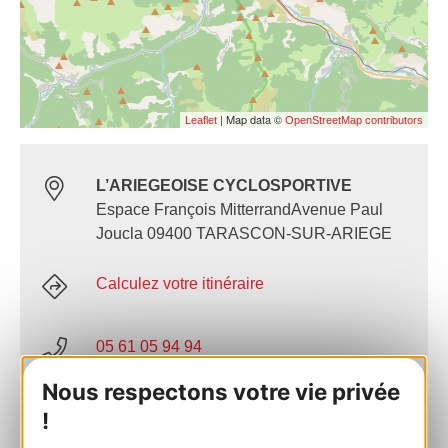
| Map data ©
Leaflet
OpenStreetMap contributors
L’ARIEGEOISE CYCLOSPORTIVE
Espace François MitterrandAvenue Paul
Joucla 09400 TARASCON-SUR-ARIEGE
Calculez votre itinéraire
05 61 05 94 94
Nous respectons votre vie privée
E-mail
!