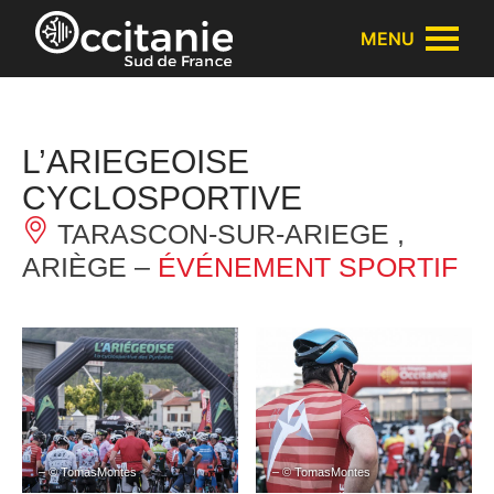
Panneau de gestion des cookies
MENU
L’ARIEGEOISE
CYCLOSPORTIVE
TARASCON-SUR-ARIEGE ,
ARIÈGE –
ÉVÉNEMENT SPORTIF
– © TomasMontes
– © TomasMontes