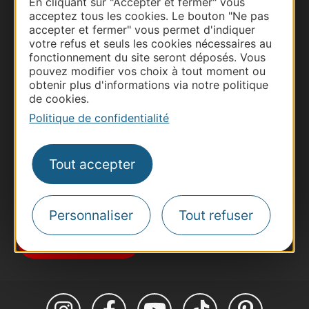
En cliquant sur "Accepter et fermer" vous
acceptez tous les cookies. Le bouton "Ne pas
accepter et fermer" vous permet d'indiquer
votre refus et seuls les cookies nécessaires au
fonctionnement du site seront déposés. Vous
Thermalisme
pouvez modifier vos choix à tout moment ou
Business/Mice
obtenir plus d'informations via notre politique
de cookies.
Pros d'Occitanie
Politique de confidentialité
Site presse et d'influence
Voyagistes
Tout accepter
Destination Sport
Inscrivez-vous à la lettre d'information
Destination Occitanie pour recevoir des
suggestions de séjours, de visites et de sorties.
Personnaliser
Tout refuser
Je m'abonne