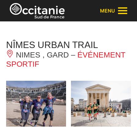
Panneau de gestion des cookies
MENU
NÎMES URBAN TRAIL
NIMES , GARD –
ÉVÉNEMENT
SPORTIF
– © Cyrille Quintard
– © Cyrille Quintard