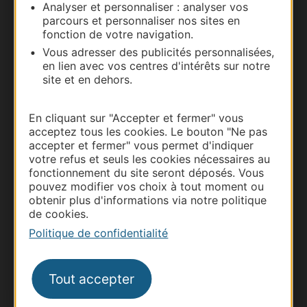
Analyser et personnaliser : analyser vos
parcours et personnaliser nos sites en
fonction de votre navigation.
Vous adresser des publicités personnalisées,
en lien avec vos centres d'intérêts sur notre
site et en dehors.
En cliquant sur "Accepter et fermer" vous
acceptez tous les cookies. Le bouton "Ne pas
accepter et fermer" vous permet d'indiquer
Thermalisme
votre refus et seuls les cookies nécessaires au
fonctionnement du site seront déposés. Vous
Business/Mice
pouvez modifier vos choix à tout moment ou
Pros d'Occitanie
obtenir plus d'informations via notre politique
de cookies.
Site presse et d'influence
Politique de confidentialité
Voyagistes
Destination Sport
Tout accepter
Inscrivez-vous à la lettre d'information
Destination Occitanie pour recevoir des
suggestions de séjours, de visites et de sorties.