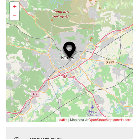
+
−
| Map data ©
Leaflet
OpenStreetMap contributors