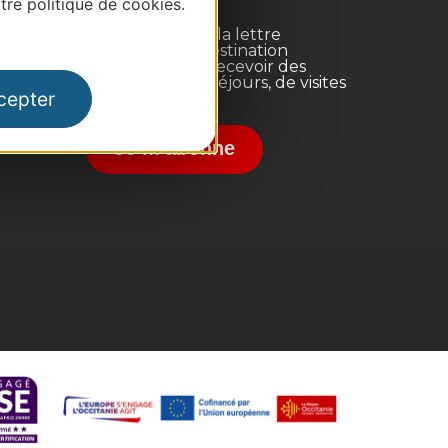
re politique de cookies.
Inscrivez-vous à la lettre
d'information Destination
Occitanie pour recevoir des
suggestions de séjours, de visites
cepter
et de sorties.
nce
Je m'abonne