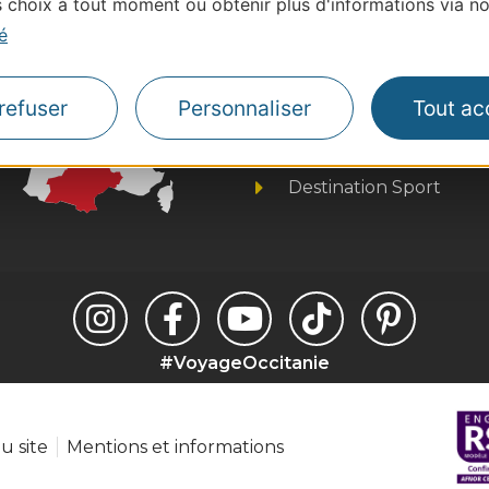
choix à tout moment ou obtenir plus d'informations via not
é
Thermalisme
Business/Mice
Pros d'Occitanie
refuser
Personnaliser
Tout ac
Site presse et d'influe
Voyagistes
Destination Sport
#VoyageOccitanie
u site
Mentions et informations