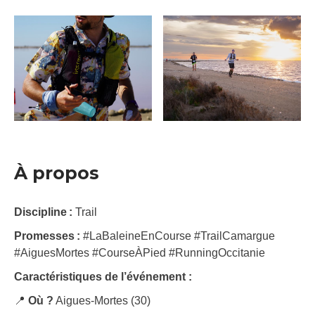
À propos
Discipline :
Trail
Promesses :
#LaBaleineEnCourse #TrailCamargue
#AiguesMortes #CourseÀPied #RunningOccitanie
Caractéristiques de l’événement :
📍
Où ?
Aigues-Mortes (30)