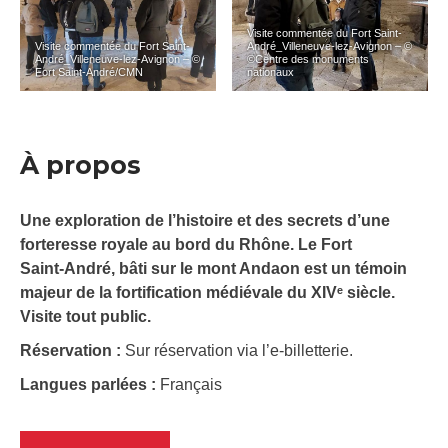
Visite commentée du Fort Saint-
Visite commentée du Fort Saint-
André_Villeneuve-lez-Avignon – ©
André_Villeneuve-lez-Avignon – ©
©Centre des monuments
Fort Saint-André/CMN
nationaux
À propos
Une exploration de l’histoire et des secrets d’une
forteresse royale au bord du Rhône. Le Fort
Saint‑André, bâti sur le mont Andaon est un témoin
majeur de la fortification médiévale du XIVᵉ siècle.
Visite tout public.
Réservation :
Sur réservation via l’e-billetterie.
Langues parlées :
Français