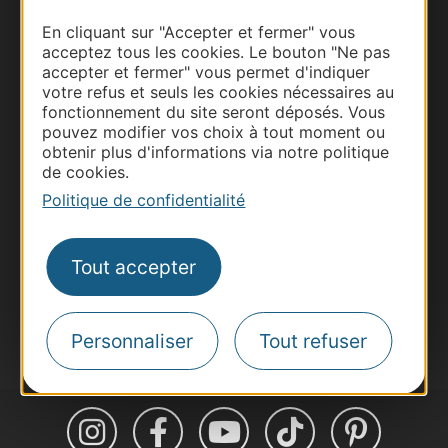
En cliquant sur "Accepter et fermer" vous
acceptez tous les cookies. Le bouton "Ne pas
accepter et fermer" vous permet d'indiquer
Thermalisme
votre refus et seuls les cookies nécessaires au
Business/Mice
fonctionnement du site seront déposés. Vous
pouvez modifier vos choix à tout moment ou
Pros d'Occitanie
obtenir plus d'informations via notre politique
Site presse et d'influence
de cookies.
Voyagistes
Politique de confidentialité
Destination Sport
Inscrivez-vous à la lettre d'information
Tout accepter
Destination Occitanie pour recevoir des
suggestions de séjours, de visites et de sorties.
Je m'abonne
Personnaliser
Tout refuser