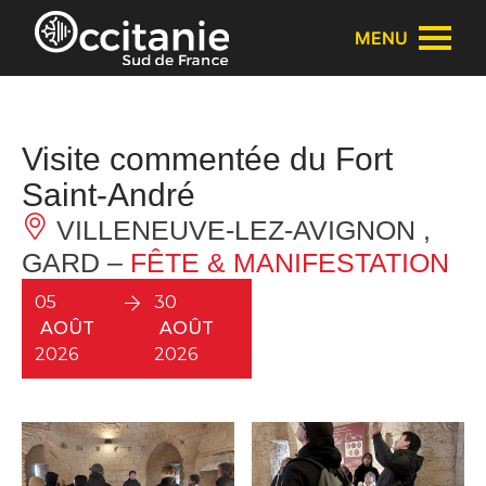
Panneau de gestion des cookies
MENU
Visite commentée du Fort
Saint-André
VILLENEUVE-LEZ-AVIGNON ,
GARD –
FÊTE & MANIFESTATION
05
30
AOÛT
AOÛT
2026
2026