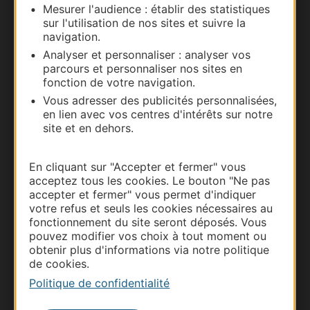
Mesurer l'audience : établir des statistiques
Documentation
sur l'utilisation de nos sites et suivre la
navigation.
Analyser et personnaliser : analyser vos
parcours et personnaliser nos sites en
fonction de votre navigation.
Vous adresser des publicités personnalisées,
en lien avec vos centres d'intérêts sur notre
site et en dehors.
En cliquant sur "Accepter et fermer" vous
Thermalisme
acceptez tous les cookies. Le bouton "Ne pas
accepter et fermer" vous permet d'indiquer
Business/Mice
votre refus et seuls les cookies nécessaires au
Pros d'Occitanie
fonctionnement du site seront déposés. Vous
pouvez modifier vos choix à tout moment ou
Site presse et d'influence
obtenir plus d'informations via notre politique
Voyagistes
de cookies.
Destination Sport
Politique de confidentialité
Inscrivez-vous à la lettre d'information