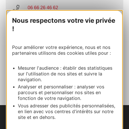
06 66 26 46 62
Nous respectons votre vie privée
06 19 14 83 23
!
E-mail
Pour améliorer votre expérience, nous et nos
partenaires utilisons des cookies utiles pour :
Site internet
Mesurer l'audience : établir des statistiques
sur l'utilisation de nos sites et suivre la
navigation.
AJOUTER
AU CARNET
Analyser et personnaliser : analyser vos
parcours et personnaliser nos sites en
fonction de votre navigation.
Vous adresser des publicités personnalisées,
en lien avec vos centres d'intérêts sur notre
site et en dehors.
Nous contacter