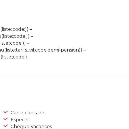
iste:;code:)) –
liste:;code:)) –
ste:;code:)) –
(liste:tarifs_vil;code:demi-pension)) –
iste:;code:))
Carte bancaire
Espèces
Chèque Vacances