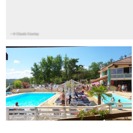
– © Claude Courtoy
– © Mas de Saboth